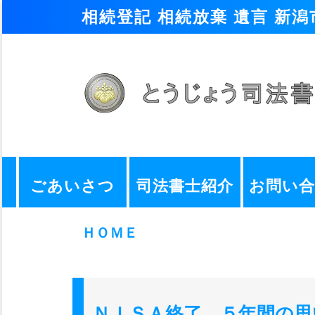
相続登記 相続放棄 遺言 新
ごあいさつ
司法書士紹介
お問い
ＨＯＭＥ
ＮＩＳＡ終了 ５年間の思