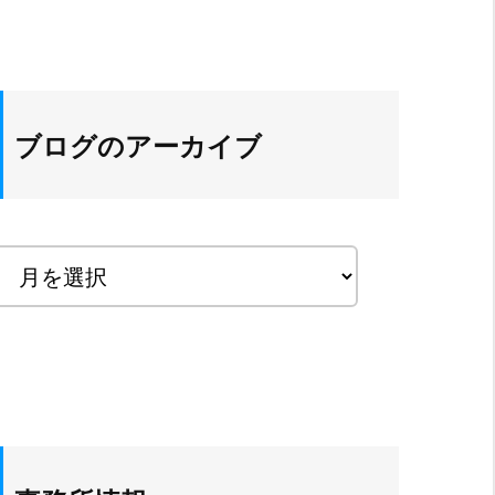
ブログのアーカイブ
ブ
ロ
グ
の
ア
ー
カ
イ
ブ