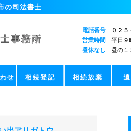
潟市の司法書士
電話番号
０２５－
営業時間
平日９時
昼休なし
昼の１２
合わせ
相続登記
相続放棄
い出アリガトウ