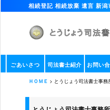
相続登記 相続放棄 遺言 新
ごあいさつ
司法書士紹介
お問い
ＨＯＭＥ
> とうじょう司法書士事
とうじょう司法書士事務所