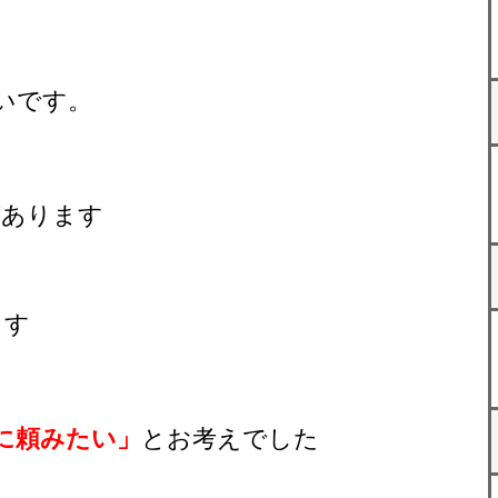
いです。
があります
ます
に頼みたい」
とお考えでした