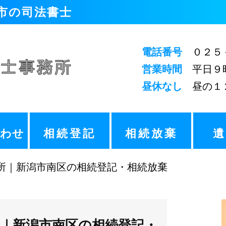
潟市の司法書士
電話番号
０２５－
営業時間
平日９時
昼休なし
昼の１２
合わせ
相続登記
相続放棄
務所｜新潟市南区の相続登記・相続放棄
｜新潟市南区の相続登記・